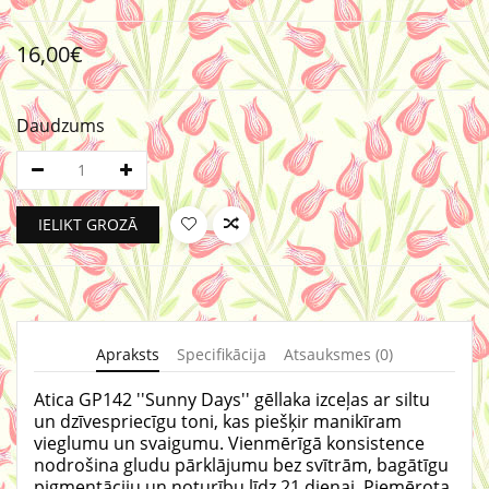
16,00€
Daudzums
IELIKT GROZĀ
Apraksts
Specifikācija
Atsauksmes (0)
Atica GP142 ''
Sunny Days
''
gēllaka izceļas ar siltu
un dzīvespriecīgu toni, kas piešķir manikīram
vieglumu un svaigumu. Vienmērīgā konsistence
nodrošina gludu pārklājumu bez svītrām, bagātīgu
pigmentāciju un noturību līdz 21 dienai. Piemērota