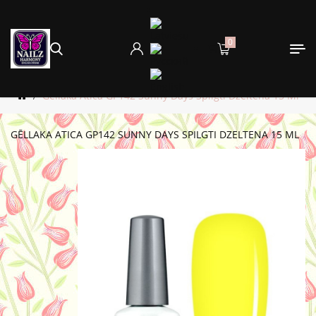
0
Gēllaka Atica GP142 Sunny Days Spilgti Dzeltena 15 Ml
GĒLLAKA ATICA GP142 SUNNY DAYS SPILGTI DZELTENA 15 ML