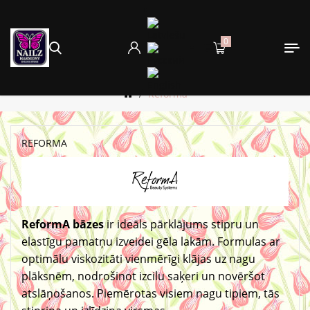
0
Reforma
REFORMA
ReformA bāzes
ir ideāls pārklājums stipru un
elastīgu pamatņu izveidei gēla lakām. Formulas ar
optimālu viskozitāti vienmērīgi klājas uz nagu
plāksnēm, nodrošinot izcilu saķeri un novēršot
atslāņošanos. Piemērotas visiem nagu tipiem, tās