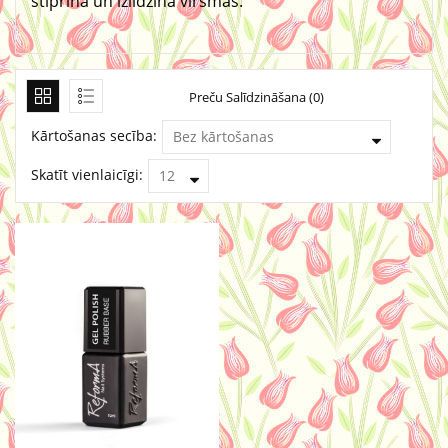
stiprina un izlīdzina virsmas.
Preču Salīdzināšana (0)
Kārtošanas secība:
Skatīt vienlaicīgi: