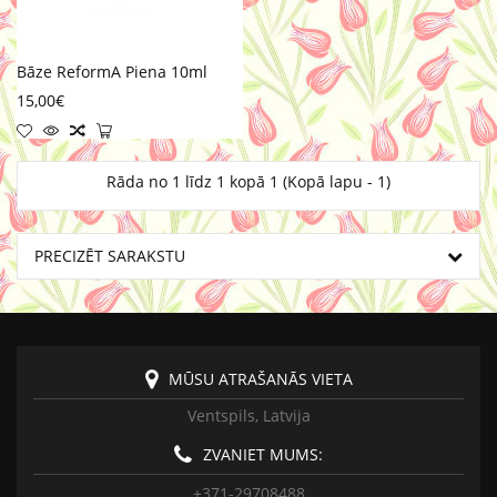
Bāze ReformA Piena 10ml
15,00€
Rāda no 1 līdz 1 kopā 1 (Kopā lapu - 1)
PRECIZĒT SARAKSTU
MŪSU ATRAŠANĀS VIETA
Ventspils, Latvija
ZVANIET MUMS:
+371-29708488