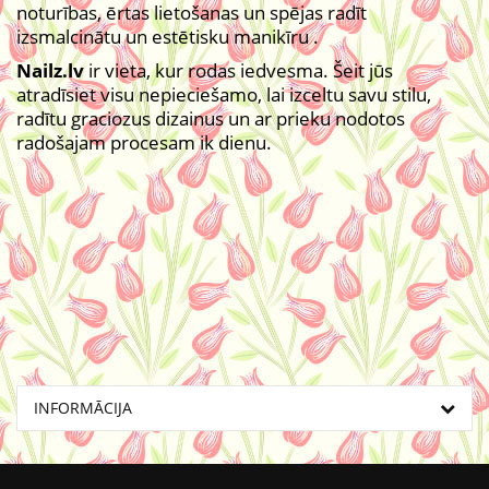
noturības, ērtas lietošanas un spējas radīt
izsmalcinātu un estētisku manikīru .
Nailz.lv
ir vieta, kur rodas iedvesma. Šeit jūs
atradīsiet visu nepieciešamo, lai izceltu savu stilu,
radītu graciozus dizainus un ar prieku nodotos
radošajam procesam ik dienu.
INFORMĀCIJA