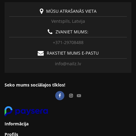
MŪSU ATRAŠANĀS VIETA
Ventspils, Latvija
ZVANIET MUMS:
+371-29708488
RAKSTIET MUMS E-PASTU
info@nailz.lv
Seko mums sociālajos tīklos!
Informācija
Profils