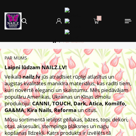
0
Par Mums
PAR MUMS
Laipni lūdzam NAILZ.LV!
Veikalā
nailz.lv
jūs atradīsiet rūpīgi atlasītus un
augstas kvalitātes manikīra materiālus, kas radīti tiem,
kuri novērtē eleganci un skaistumu. Mēs piedāvājam
populāru Amerikas, Ukrainas un Ķīnas zīmolu
produkciju:
CANNI, TOUCH, Dark, Atica, Komilfo,
GA&MA, Kira Nails, Reforma
un citus.
Mūsu sortimentā ietilpst gēllakas, bāzes, topi, dekori,
otas, aksesuāri, stempinga plāksnes un nagu
kopšanas līdzekļi. Katrs produkts ir izvēlēts tā