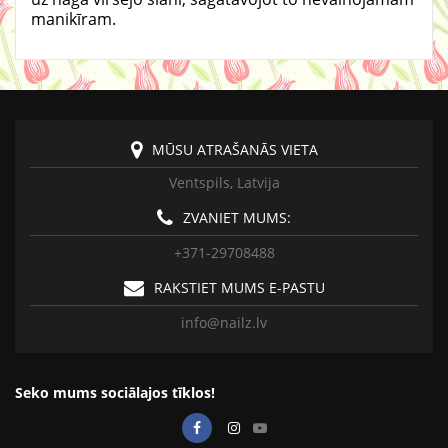
manikīram.
MŪSU ATRAŠANĀS VIETA
Ventspils, Latvija
ZVANIET MUMS:
+371-29708488
RAKSTIET MUMS E-PASTU
info@nailz.lv
Seko mums sociālajos tīklos!