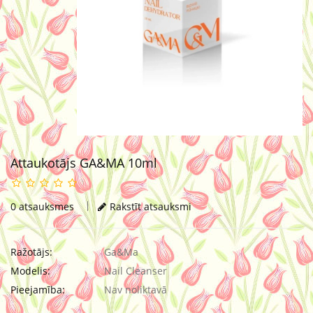
Attaukotājs GA&MA 10ml
0 atsauksmes
Rakstīt atsauksmi
Ražotājs:
Ga&Ma
Modelis:
Nail Cleanser
Pieejamība:
Nav noliktavā