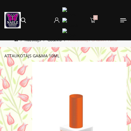
0
Ražotājs
Ga&Ma
Attaukotājs GA&MA 10ml
ATTAUKOTĀJS GA&MA 10ML