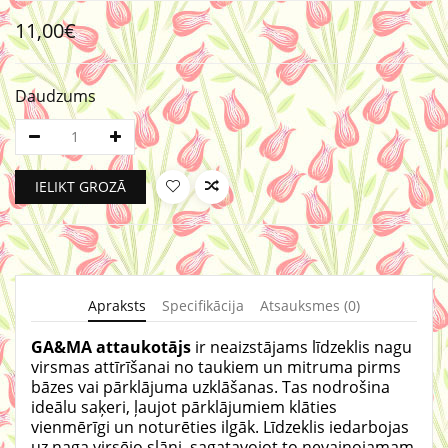
11,00€
Daudzums
IELIKT GROZĀ
Apraksts
Specifikācija
Atsauksmes (0)
GA&MA attaukotājs
ir neaizstājams līdzeklis nagu
virsmas attīrīšanai no taukiem un mitruma pirms
bāzes vai pārklājuma uzklāšanas. Tas nodrošina
ideālu saķeri, ļaujot pārklājumiem klāties
vienmērīgi un noturēties ilgāk. Līdzeklis iedarbojas
uz naga virsējo slāni, sagatavojot to nevainojamam