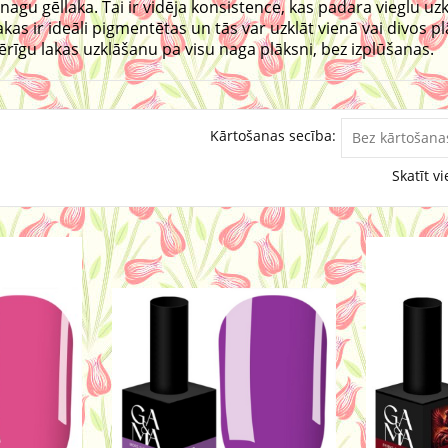
 nagu gēllaka. Tai ir vidēja konsistence, kas padara vieglu u
akas ir ideāli pigmentētas un tās var uzklāt vienā vai divos p
ērīgu lakas uzklāšanu pa visu naga plāksni, bez izplūšanas.
Kārtošanas secība:
Skatīt vi