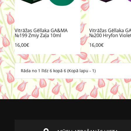
Vitrāžas Gēllaka GA&MA
Vitrāžas Gēllaka 
№199 Zmiy Zaļa 10ml
№200 Hryfon Viole
16,00€
16,00€
Rāda no 1 līdz 6 kopā 6 (Kopā lapu - 1)