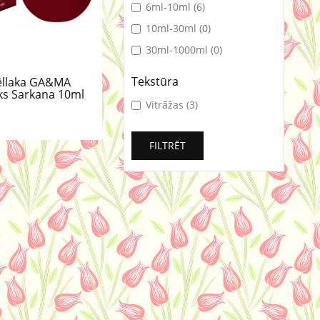
6ml-10ml (6)
10ml-30ml (0)
30ml-1000ml (0)
Tekstūra
Gēllaka GA&MA
ks Sarkana 10ml
Vitrāžas (3)
FILTRĒT