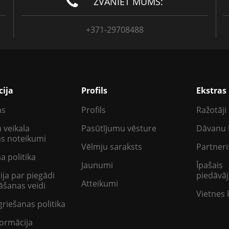
ZVANIET MUMS:
+371-29708488
cija
Profils
Ekstras
ms
Profils
Ražotāji
 veikala
Pasūtījumu vēsture
Dāvanu 
as noteikumi
Vēlmju saraksts
Partneri
a politika
Jaunumi
Īpašais
ija par piegādi
piedāvā
Atteikumi
šanas veidi
Vietnes 
griešanas politika
ormācija