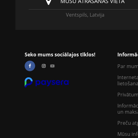
MŪSU ATRAŠANĀS VIETA
Ventspils, Latvija
Seko mums sociālajos tīklos!
Informā
Par mu
Interneta
lietošan
Privātum
Informāc
un maksā
Preču at
Mūsu inf