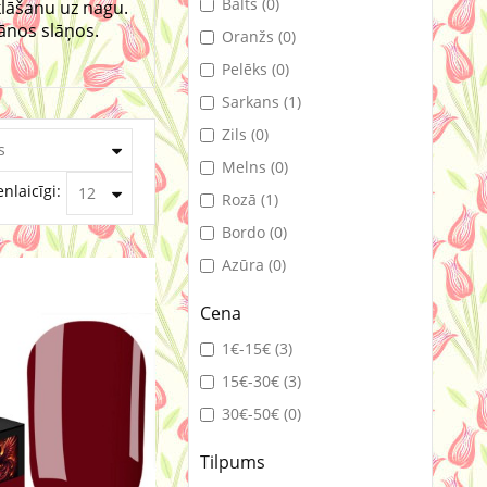
Balts (0)
zklāšanu uz nagu.
lānos slāņos.
Oranžs (0)
Pelēks (0)
Sarkans (1)
Zils (0)
Melns (0)
enlaicīgi:
Rozā (1)
Bordo (0)
Azūra (0)
Cena
1€-15€ (3)
15€-30€ (3)
30€-50€ (0)
Tilpums