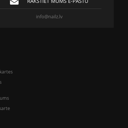
RAKSTIET MUMS E-PASTU
info@nailz.lv
kartes
s
jums
karte