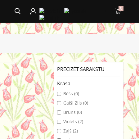
0
PRECIZĒT SARAKSTU
Krāsa
Bēšs (0)
Gaiši Zils (0)
Brūns (0)
Violets (2)
Zaļš (2)