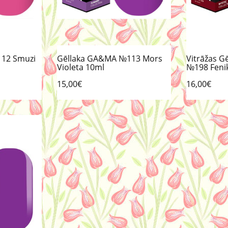
12 Smuzi
Gēllaka GA&MA №113 Mors
Vitrāžas 
Violeta 10ml
№198 Feni
15,00€
16,00€