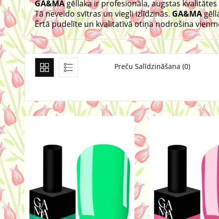
GA&MA
gēllaka ir profesionāla, augstas kvalitātes
Tā neveido svītras un viegli izlīdzinās.
GA&MA
gēll
Ērtā pudelīte un kvalitatīvā otiņa nodrošina vienm
Preču Salīdzināšana (0)