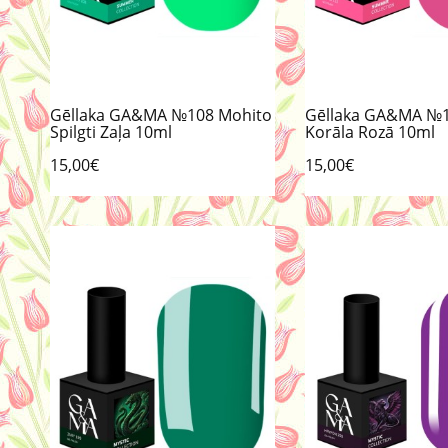
Gēllaka GA&MA №108 Mohito
Gēllaka GA&MA №1
Spilgti Zaļa 10ml
Korāla Rozā 10ml
15,00€
15,00€