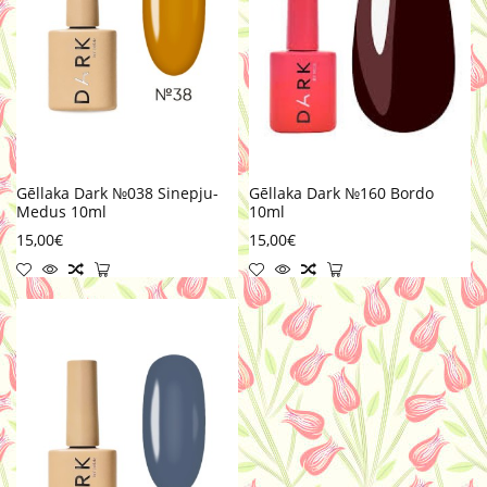
Gēllaka Dark №038 Sinepju-
Gēllaka Dark №160 Bordo
Medus 10ml
10ml
15,00€
15,00€