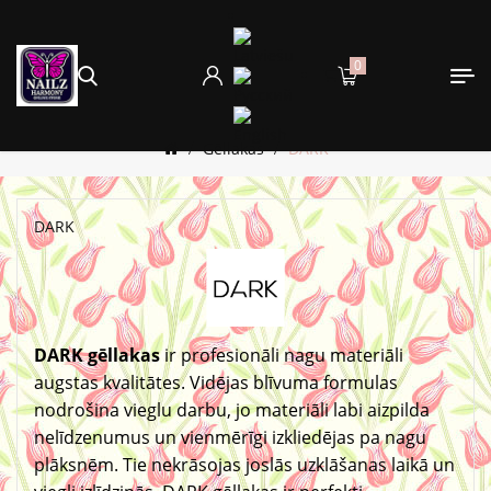
0
Gēllakas
DARK
DARK
DARK gēllakas
ir profesionāli nagu materiāli
augstas kvalitātes. Vidējas blīvuma formulas
nodrošina vieglu darbu, jo materiāli labi aizpilda
nelīdzenumus un vienmērīgi izkliedējas pa nagu
plāksnēm. Tie nekrāsojas joslās uzklāšanas laikā un