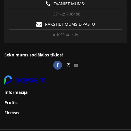
ZVANIET MUMS:
+371-29708488
RAKSTIET MUMS E-PASTU
info@nailz.lv
Seko mums sociālajos tīklos!
Informācija
Profils
Ekstras