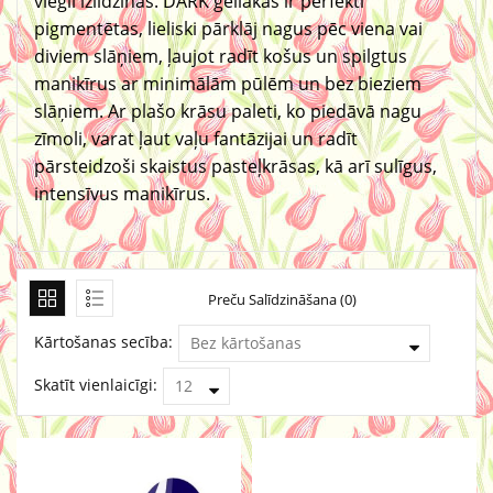
viegli izlīdzinās. DARK gēllakas ir perfekti
pigmentētas, lieliski pārklāj nagus pēc viena vai
diviem slāņiem, ļaujot radīt košus un spilgtus
manikīrus ar minimālām pūlēm un bez bieziem
slāņiem. Ar plašo krāsu paleti, ko piedāvā nagu
zīmoli, varat ļaut vaļu fantāzijai un radīt
pārsteidzoši skaistus pasteļkrāsas, kā arī sulīgus,
intensīvus manikīrus.
Preču Salīdzināšana (0)
Kārtošanas secība:
Skatīt vienlaicīgi: