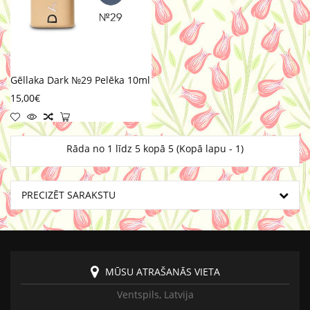
Gēllaka Dark №29 Pelēka 10ml
15,00€
Rāda no 1 līdz 5 kopā 5 (Kopā lapu - 1)
PRECIZĒT SARAKSTU
MŪSU ATRAŠANĀS VIETA
Ventspils, Latvija