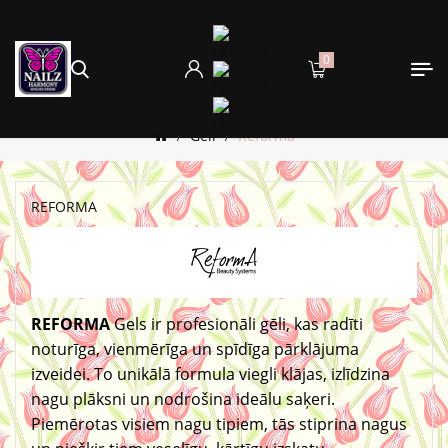
0
Gēli
Reforma
REFORMA
REFORMA
Gels
ir profesionāli gēli, kas radīti
noturīga, vienmērīga un spīdīga pārklājuma
izveidei. To unikālā formula viegli klājas, izlīdzina
nagu plāksni un nodrošina ideālu saķeri.
Piemērotas visiem nagu tipiem, tās stiprina nagus