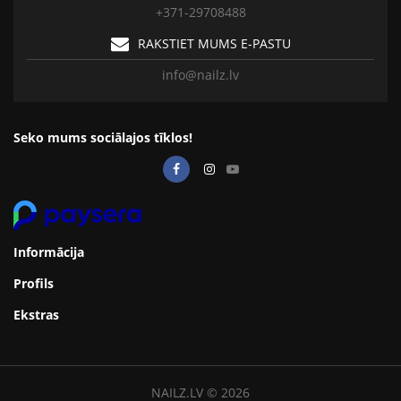
+371-29708488
RAKSTIET MUMS E-PASTU
info@nailz.lv
Seko mums sociālajos tīklos!
Informācija
Profils
Ekstras
NAILZ.LV © 2026