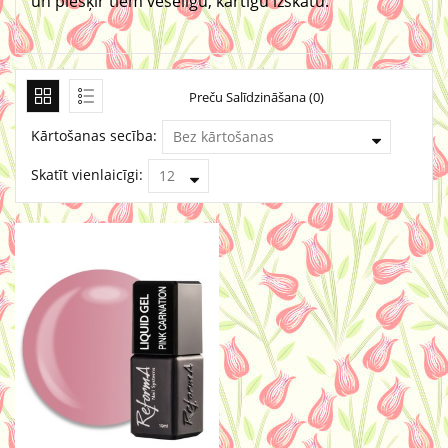
un piešķir tiem veselīgu, kārtīgu izskatu.
Preču Salīdzināšana (0)
Kārtošanas secība:
Skatīt vienlaicīgi: