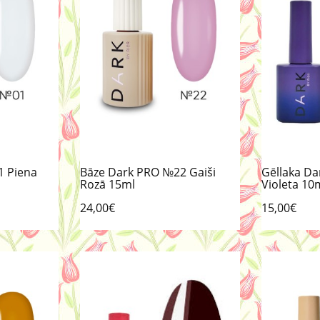
1 Piena
Bāze Dark PRO №22 Gaiši
Gēllaka Da
Rozā 15ml
Violeta 10
24,00€
15,00€