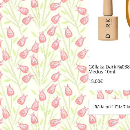
Gēllaka Dark №038
Medus 10ml
15,00€
Rāda no 1 līdz 7 k