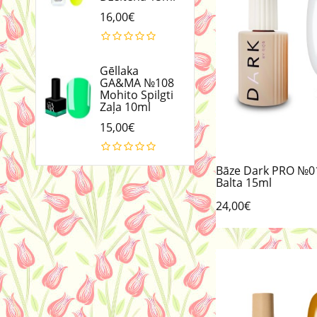
16,00€
Gēllaka
GA&MA №108
Mohito Spilgti
Zaļa 10ml
15,00€
Bāze Dark PRO №0
Balta 15ml
24,00€