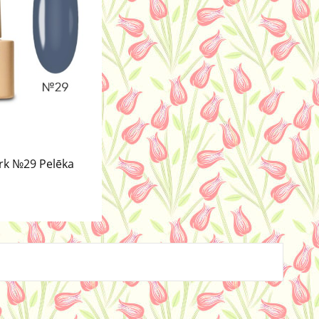
rk №29 Pelēka