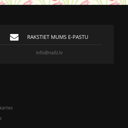
RAKSTIET MUMS E-PASTU
info@nailz.lv
kartes
s