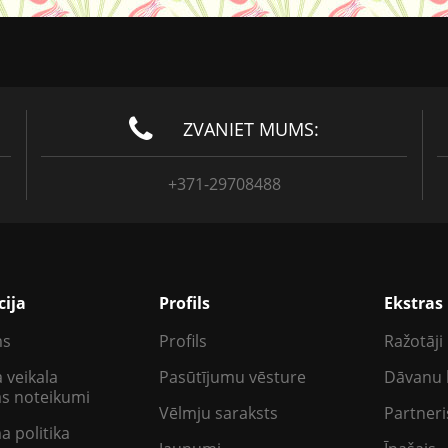
ZVANIET MUMS:
+371-29708488
cija
Profils
Ekstras
ms
Profils
Ražotāji
 veikala
Pasūtījumu vēsture
Dāvanu 
as noteikumi
Vēlmju saraksts
Partneri
a politika