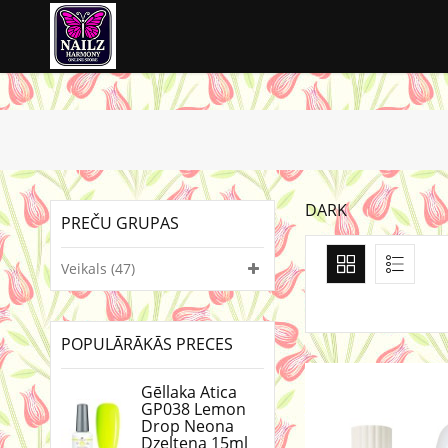
DARK
PREČU GRUPAS
Veikals (47)
POPULĀRĀKĀS PRECES
Gēllaka Atica
GP038 Lemon
Drop Neona
Dzeltena 15ml