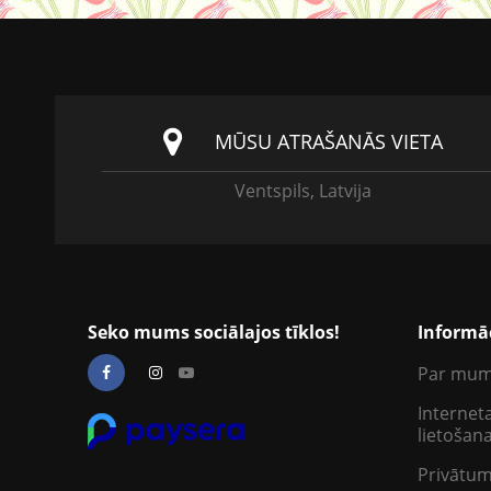
MŪSU ATRAŠANĀS VIETA
Ventspils, Latvija
Seko mums sociālajos tīklos!
Informā
Par mu
Interneta
lietošan
Privātum