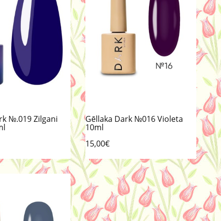
rk №.019 Zilgani
Gēllaka Dark №016 Violeta
ml
10ml
15,00€