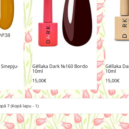
 Sinepju-
Gēllaka Dark №160 Bordo
Gēllaka Da
10ml
10ml
15,00€
15,00€
opā 7 (Kopā lapu - 1)