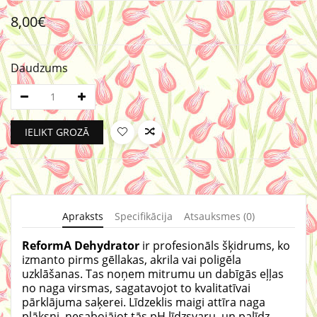
8,00€
Daudzums
IELIKT GROZĀ
Apraksts
Specifikācija
Atsauksmes (0)
ReformA Dehydrator
ir profesionāls šķidrums, ko
izmanto pirms gēllakas, akrila vai poligēla
uzklāšanas.
Tas noņem mitrumu un dabīgās eļļas
no naga virsmas, sagatavojot to kvalitatīvai
pārklājuma saķerei. Līdzeklis maigi attīra naga
plāksni, nesabojājot tās pH līdzsvaru, un palīdz