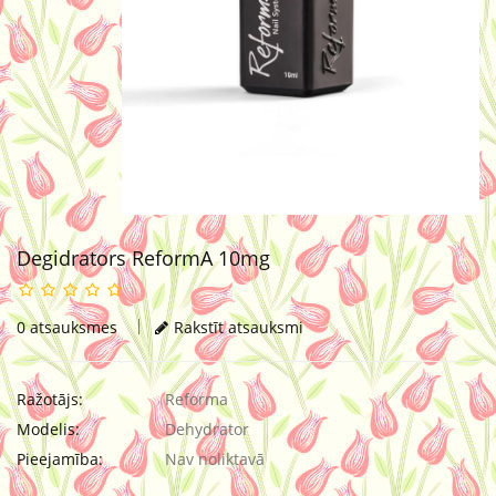
Degidrators ReformA 10mg
0 atsauksmes
Rakstīt atsauksmi
Ražotājs:
Reforma
Modelis:
Dehydrator
Pieejamība:
Nav noliktavā