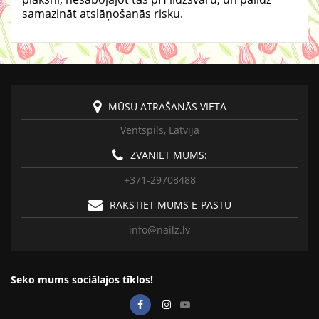
samazināt atslāņošanās risku.
MŪSU ATRAŠANĀS VIETA
Ventspils, Latvija
ZVANIET MUMS:
+371-29708488
RAKSTIET MUMS E-PASTU
info@nailz.lv
Seko mums sociālajos tīklos!