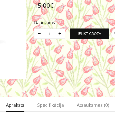
15,00€
Daudzums
IELIKT GROZĀ
Apraksts
Specifikācija
Atsauksmes (0)