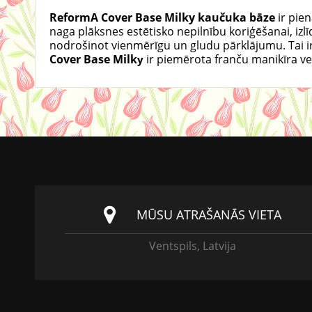
ReformA Cover Base Milky kaučuka bāze
ir pie
naga plāksnes estētisko nepilnību koriģēšanai, izl
nodrošinot vienmērīgu un gludu pārklājumu. Tai ir
Cover Base Milk
ir piemērota franču manikīra ve
y
MŪSU ATRAŠANĀS VIETA
Ventspils, Latvija