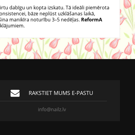
rtu dabīgu un kopta izskatu. Tā ideāli piemērota
onsistencei, bāze neplūst uzklāšanas laikā,
ošina manikīra noturību 3–5 nedēļas.
ReformA
rklājumiem.
RAKSTIET MUMS E-PASTU
info@nailz.lv