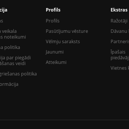
cija
Profils
Ekstras
ms
Profils
Ražotāji
 veikala
Pasūtījumu vēsture
Dāvanu 
as noteikumi
Vēlmju saraksts
Partneri
a politika
Jaunumi
Īpašais
ija par piegādi
piedāvā
Atteikumi
šanas veidi
Vietnes 
griešanas politika
ormācija