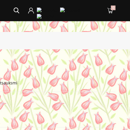
0
atsauksmi