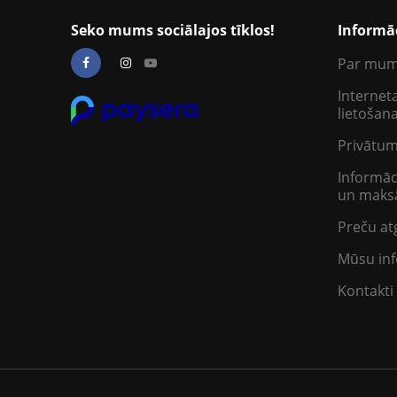
Seko mums sociālajos tīklos!
Informā
Par mu
Interneta
lietošan
Privātum
Informāc
un maksā
Preču at
Mūsu inf
Kontakti