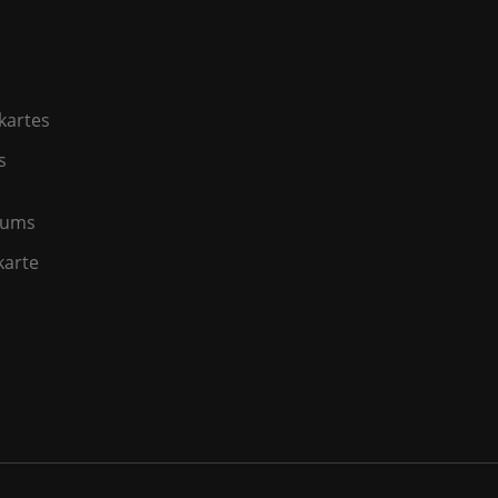
kartes
s
jums
karte