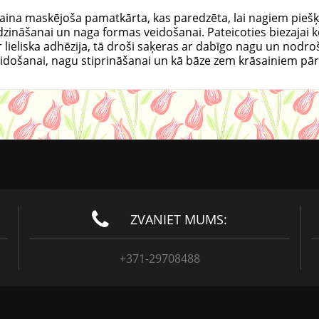
naina maskējoša pamatkārta, kas paredzēta, lai nagiem piešķi
īdzināšanai un naga formas veidošanai. Pateicoties biezajai k
 lieliska adhēzija, tā droši saķeras ar dabīgo nagu un nodr
idošanai, nagu stiprināšanai un kā bāze zem krāsainiem pā
ZVANIET MUMS:
+371-29708488