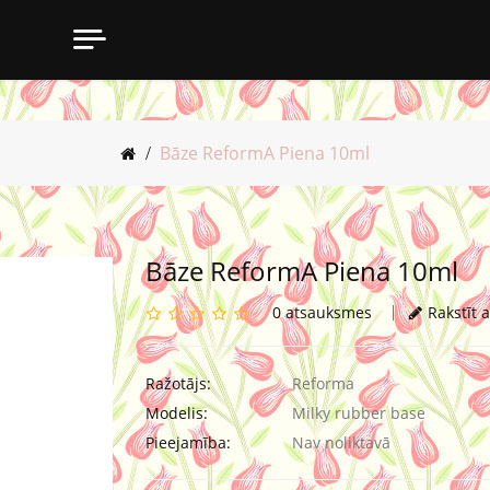
Bāze ReformA Piena 10ml
Bāze ReformA Piena 10ml
0 atsauksmes
Rakstīt 
Ražotājs:
Reforma
Modelis:
Milky rubber base
Pieejamība:
Nav noliktavā