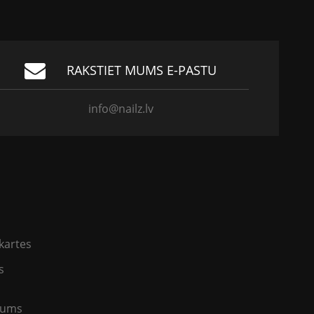
RAKSTIET MUMS E-PASTU
info@nailz.lv
kartes
s
jums