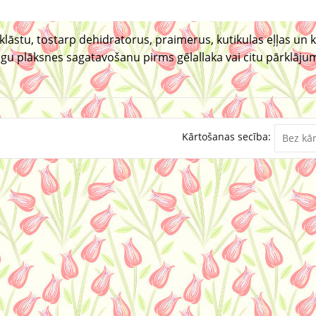
stu, tostarp dehidratorus, praimerus, kutikulas eļļas un ku
gu plāksnes sagatavošanu pirms gēlallaka vai citu pārklāju
Kārtošanas secība: