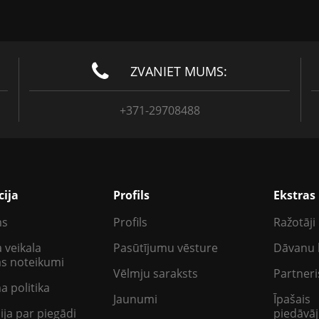
ZVANIET MUMS:
+371-29708488
cija
Profils
Ekstras
ms
Profils
Ražotāji
 veikala
Pasūtījumu vēsture
Dāvanu 
as noteikumi
Vēlmju saraksts
Partneri
a politika
Jaunumi
Īpašais
ija par piegādi
piedāvā