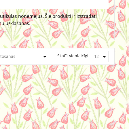
tikulas noņēmējus. Šie produkti ir izstrādāti
mu uzklāšanas.
Skatīt vienlaicīgi: