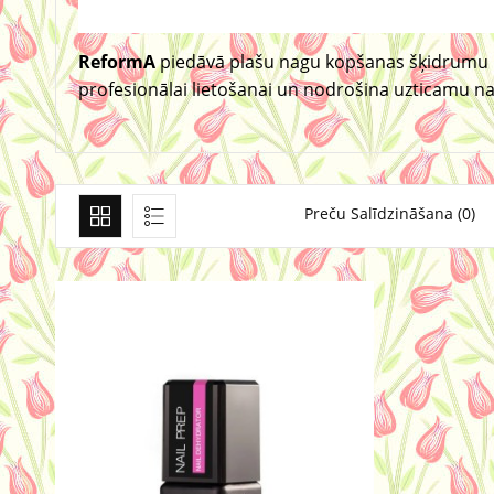
ReformA
piedāvā plašu nagu kopšanas šķidrumu klā
profesionālai lietošanai un nodrošina uzticamu na
Preču Salīdzināšana (0)