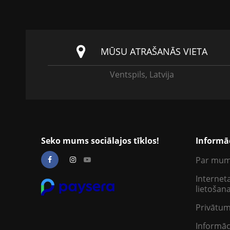
MŪSU ATRAŠANĀS VIETA
Ventspils, Latvija
Seko mums sociālajos tīklos!
Informā
Par mu
Interneta
lietošan
Privātum
Informāc