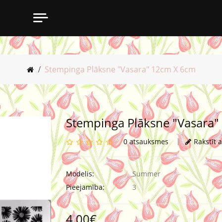
Stempinga Plāksne "Vasara" 12cm X 6cm
Stempinga Plāksne "Vasara
0 atsauksmes
Rakstīt 
Modelis:
Summer
Pieejamība:
3
4,00€