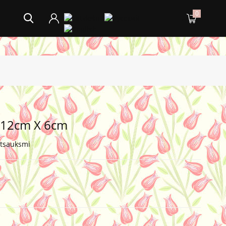
0
" 12cm X 6cm
atsauksmi