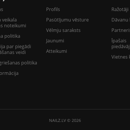
ms
Profils
Ražotāji
 veikala
Pasūtījumu vēsture
Dāvanu 
as noteikumi
Vēlmju saraksts
Partneri
a politika
Jaunumi
Īpašais
ija par piegādi
piedāvā
Atteikumi
šanas veidi
Vietnes 
griešanas politika
ormācija
NAILZ.LV © 2026