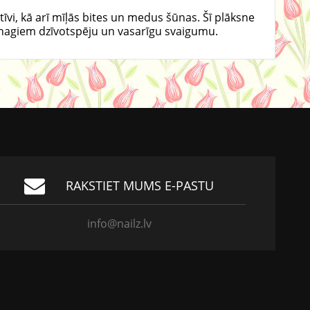
tīvi, kā arī mīļās bites un medus šūnas. Šī plāksne
su nagiem dzīvotspēju un vasarīgu svaigumu.
RAKSTIET MUMS E-PASTU
info@nailz.lv