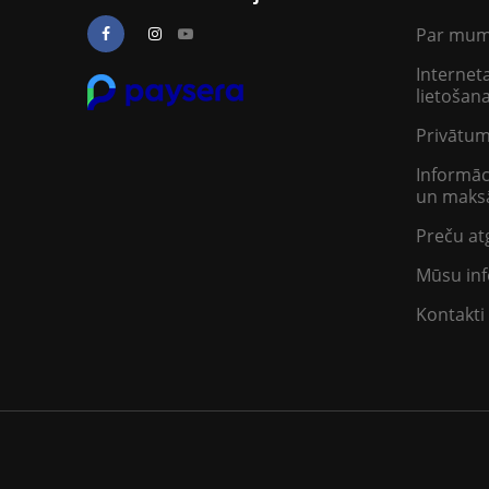
Par mu
Interneta
lietošan
Privātum
Informāc
un maksā
Preču at
Mūsu inf
Kontakti