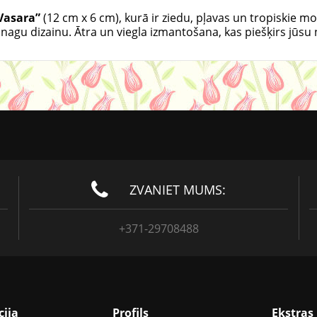
Vasara”
(12 cm x 6 cm), kurā ir ziedu, pļavas un tropiskie mo
gu nagu dizainu. Ātra un viegla izmantošana, kas piešķirs jū
ZVANIET MUMS:
+371-29708488
cija
Profils
Ekstras