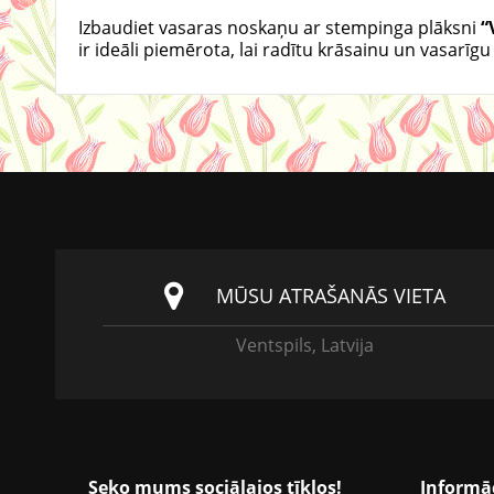
Izbaudiet vasaras noskaņu ar stempinga plāksni
“
ir ideāli piemērota, lai radītu krāsainu un vasarī
MŪSU ATRAŠANĀS VIETA
Ventspils, Latvija
Seko mums sociālajos tīklos!
Informā