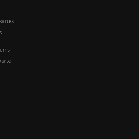
kartes
s
jums
karte