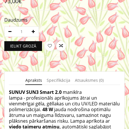
73,00€
Daudzums
IELIKT GROZĀ
Apraksts
Specifikācija
Atsauksmes (0)
SUNUV
SUN
3
Smart
2.0
manik
ī
ra
lampa
-
profesion
ā
ls apr
ī
kojums
ā
trai un
vienm
ē
r
ī
gai g
ē
la
,
g
ē
llakas un citu UV
/
LED materi
ā
lu
polimeriz
ā
cijai
.
48
W
jauda nodro
š
ina optim
ā
lu
ā
truma un maiguma l
ī
dzsvaru
,
samazinot nagu
pl
ā
ksnes p
ā
rkar
š
anas risku
.
Lampa apr
ī
kota ar
viedo
taimeru
atmi
ņ
u
,
autom
ā
tiski
saglab
ā
jot