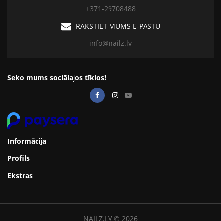
+371-29708488
RAKSTIET MUMS E-PASTU
info@nailz.lv
Seko mums sociālajos tīklos!
Informācija
Profils
Ekstras
NAILZ.LV © 2026