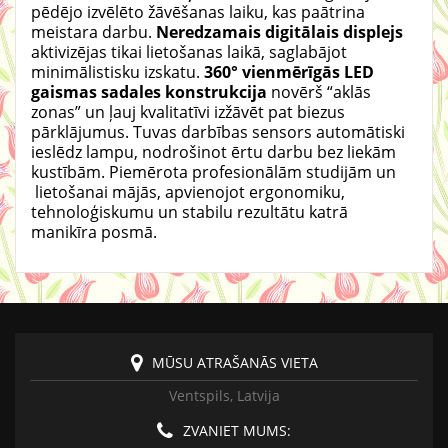
p
ē
d
ē
jo
izv
ē
l
ē
to
žā
v
ēš
anas
laiku
,
kas pa
ā
trina
meistara darbu
.
Neredzamais
digit
ā
lais
di
splejs
aktiviz
ē
jas tikai lieto
š
anas laik
ā,
saglab
ā
jot
minim
ā
listisku izskatu
.
360°
vienm
ē
r
ī
g
ā
s
LED
gaismas
sadales
konstrukcija
nov
ē
r
š “
akl
ā
s
zonas
”
un
ļ
auj
kvalitat
ī
vi iz
žā
v
ē
t pat biezus
p
ā
rkl
ā
jumus
.
Tuvas darb
ī
bas sensors autom
ā
tiski
iesl
ē
dz lampu
,
nodro
š
inot
ē
rtu darbu bez liekām
kust
ī
b
ā
m
.
Piem
ē
rota profesion
ā
l
ā
m studij
ā
m un
lieto
š
anai
m
ā
jās
,
apvienojot ergonomiku
,
tehnolo
ģ
iskumu un stabilu rezult
ā
tu katr
ā
manik
ī
ra posm
ā.
MŪSU ATRAŠANĀS VIETA
Ventspils, Latvija
ZVANIET MUMS: